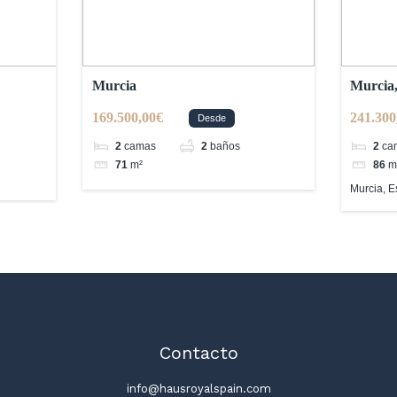
Murcia
Murcia
169.500,00€
241.300
Desde
2
camas
2
baños
2
ca
71
m²
86
m
Murcia, 
Contacto
info@hausroyalspain.com