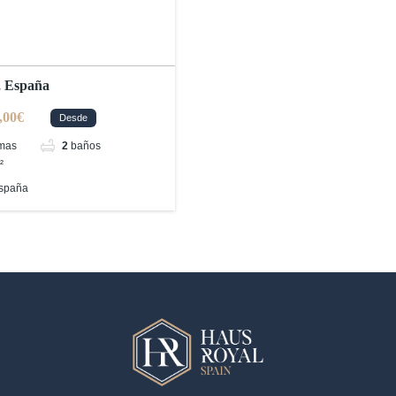
, España
,00€
Desde
mas
2
baños
²
España