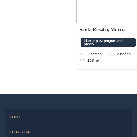
Santa Rosalía, Murcia
Llamar para preguntar el
precio
3
camas
2
baños
103
m²
Inicio
Inmuebles