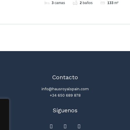
3
camas
2
baños
133
m²
Contacto
info@hausroyalspain.com
+34 650 689 878
Síguenos